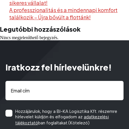
sikeres vállalat!
A professzionalitás és a mindennapi komfort
találkozik – Újra bővült a flottánk!
Legutóbbi hozzászólások
Nincs megjeleníthető bejegyzés.
Iratkozz fel hírlevelünkre!
Email
(Kötelező)
Consent
(Kötelező)
Hozzájárulok, hogy a BI-KA Logisztika Kft. részemre
hírlevelet küldjön és elfogadom az
adatkezelési
tájékoztató
ban foglaltakat.
(Kötelező)