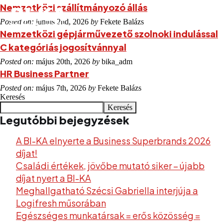
Nemzetközi szállítmányozó állás
Posted on:
június 2nd, 2026
by
Fekete Balázs
Nemzetközi gépjárművezető szolnoki indulással
C kategóriás jogosítvánnyal
Posted on:
május 20th, 2026
by
bika_adm
HR Business Partner
Posted on:
május 7th, 2026
by
Fekete Balázs
Keresés
Keresés
Legutóbbi bejegyzések
A BI-KA elnyerte a Business Superbrands 2026
díjat!
Családi értékek, jövőbe mutató siker – újabb
díjat nyert a BI-KA
Meghallgatható Szécsi Gabriella interjúja a
Logifresh műsorában
Egészséges munkatársak = erős közösség =