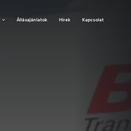
Állásajánlatok
Hírek
Kapcsolat