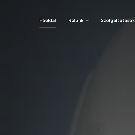
Főoldal
Rólunk
Szolgáltatások