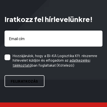
Iratkozz fel hírlevelünkre!
Email
(Kötelező)
Consent
(Kötelező)
Hozzájárulok, hogy a BI-KA Logisztika Kft. részemre
hírlevelet küldjön és elfogadom az
adatkezelési
tájékoztató
ban foglaltakat.
(Kötelező)
CAPTCHA
FELIRATKOZÁS