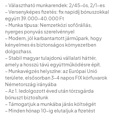
– Választható munkarendek: 2/45-ös, 2/1-es
– Versenyképes fizetés: fix napidíj bónuszokkal
együtt 39.000-40.000 Ft
– Munka típusa: Nemzetközi sofőrállás,
nyerges ponyvás szerelvénnyel
– Modern, jól karbantartott járműpark, hogy
kényelmes és biztonságos környezetben
dolgozhass.
– Stabil magyar tulajdonú vállalati háttér,
amely a hosszú távú együttműködésre épít.
– Munkavégzés helyszíne: az Európai Unió
területe, elsősorban 3-4 napos FIX körfuvarok
Németország irányába
– Az 1. ledolgozott éved után törzsgárda
bónuszt biztosítunk
– Támogatjuk a munkába járás költségét
– Minden hónap 10-ig elutaljuk a fizetést