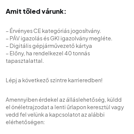
Amit tőled várunk:
– Érvényes CE kategóriás jogosítvány.
– PÁV igazolás és GKI igazolvány megléte.
– Digitális gépjárművezető kártya
– Előny, ha rendelkezel 40 tonnás
tapasztalattal.
Lépj a következő szintre karrieredben!
Amennyiben érdekel az álláslehetőség, küldd
el önéletrajzodat a lenti űrlapon keresztül vagy
vedd fel velünk a kapcsolatot az alábbi
elérhetőségen: