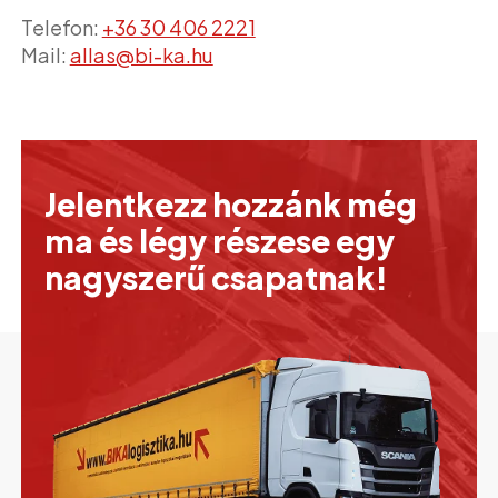
Telefon:
+36 30 406 2221
Mail:
allas@bi-ka.hu
Jelentkezz hozzánk még
ma és légy részese egy
nagyszerű csapatnak!