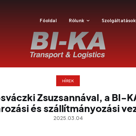
Főoldal
Rólunk
Szolgáltatások
HÍREK
ösváczki Zsuzsannával, a BI-K
arozási és szállítmányozási ve
2025.03.04