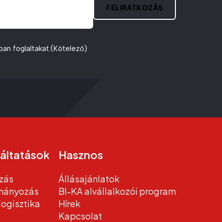
FELIRATKOZÁS
ban foglaltakat.
(Kötelező)
áltatások
Hasznos
zás
Állásajánlatok
tmányozás
BI-KA alvállalkozói program
logisztika
Hírek
Kapcsolat