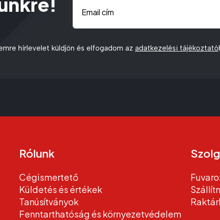
lünkre!
zemre hírlevelet küldjön és elfogadom az
adatkezelési tájékoztató
Rólunk
Szolg
Cégismertető
Fuvaro
Küldetés és értékek
Szállí
Tanúsítványok
Raktár
Fenntarthatóság és környezetvédelem