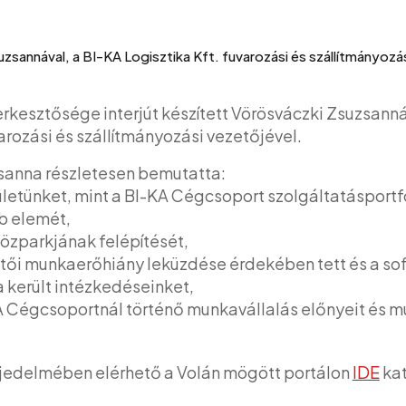
uzsannával, a BI-KA Logisztika Kft. fuvarozási és szállítmányozá
rkesztősége interjút készített Vörösváczki Zsuzsanná
arozási és szállítmányozási vezetőjével.
zsanna részletesen bemutatta:
rületünket, mint a BI-KA Cégcsoport szolgáltatásportf
 elemét,
közparkjának felépítését,
tői munkaerőhiány leküzdése érdekében tett és a so
 került intézkedéseinket,
A Cégcsoportnál történő munkavállalás előnyeit és m
terjedelmében elérhető a Volán mögött portálon
IDE
kat