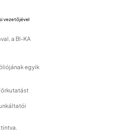
si vezetőjével
val, a BI-KA
óliójának egyik
főrkutatást
unkáltatói
tintva.