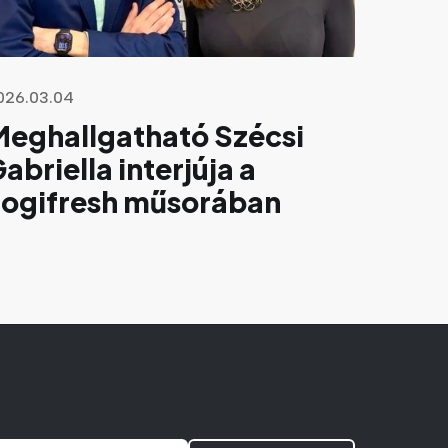
026.03.04
Meghallgatható Szécsi
abriella interjúja a
Logifresh műsorában