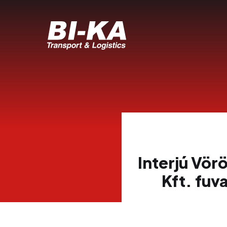
Interjú Vör
Kft. fuv