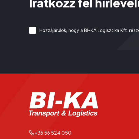
Iratkozz fel hírleve
Consent
(Kötelező)
Hozzájárulok, hogy a BI-KA Logisztika Kft. rés
CAPTCHA
+36 56 524 050