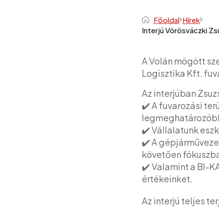
Főoldal
Hírek
Interjú Vörösváczki Zs
A Volán mögött sze
Logisztika Kft. fuv
Az interjúban Zsu
✔️ A fuvarozási te
legmeghatározóbb
✔️ Vállalatunk esz
✔️ A gépjárműveze
követően fókuszba
✔️ Valamint a BI-K
értékeinket.
Az interjú teljes 