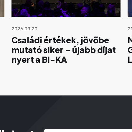
2026.03.20
2
Családi értékek, jövőbe
mutató siker – újabb díjat
G
nyert a BI-KA
Email
(Kötelező)